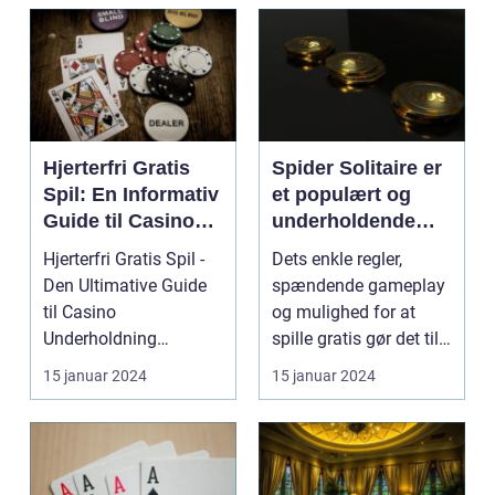
Hjerterfri Gratis
Spider Solitaire er
Spil: En Informativ
et populært og
Guide til Casino
underholdende
Enthusiaster
kortspil, der tiltaler
Hjerterfri Gratis Spil -
Dets enkle regler,
mange
Den Ultimative Guide
spændende gameplay
casinospillere
til Casino
og mulighed for at
Underholdning
spille gratis gør det til
Introduktion til
en favorit blandt...
15 januar 2024
15 januar 2024
Hjerterfri...