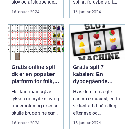
sjov og afslappende
spil at fordybe sig i.
måde at udfo...
Fra kla...
16 januar 2024
16 januar 2024
Gratis online spil
Gratis spil 7
dk er en populær
kabalen: En
platform for folk,
dybdegående
der er interesseret
guide til
Her kan man prøve
Hvis du er en ægte
i casino spil
casinospillere
lykken og nyde sjov og
casino entusiast, er du
underholdning uden at
sikkert altid på udkig
skulle bruge sine egne
efter nye og
penge. I denne...
spændende spil at
16 januar 2024
15 januar 2024
prø...