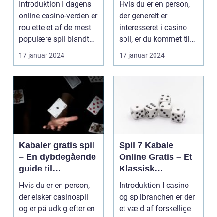
Introduktion I dagens
Hvis du er en person,
casino spillets
Populært
online casino-verden er
der generelt er
udvikling og
Casinospil
roulette et af de mest
interesseret i casino
vigtigheden af at
populære spil blandt
spil, er du kommet til
kende til det
spilleentu...
det rette sted! I...
17 januar 2024
17 januar 2024
Kabaler gratis spil
Spil 7 Kabale
– En dybdegående
Online Gratis – Et
guide til
Klassisk
casinospillere
Casinospil
Hvis du er en person,
Introduktion I casino-
Tilgængeligt For
der elsker casinospil
og spilbranchen er der
Alle
og er på udkig efter en
et væld af forskellige