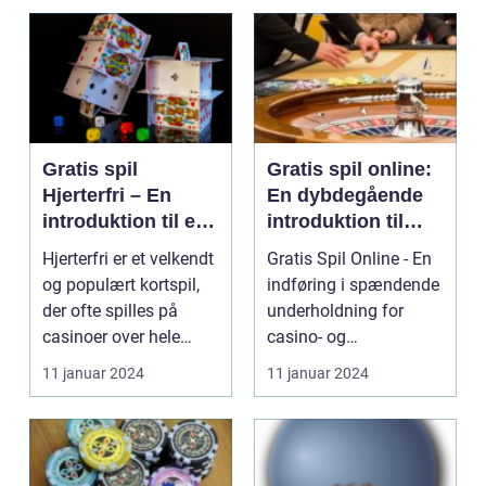
Gratis spil
Gratis spil online:
Hjerterfri – En
En dybdegående
introduktion til et
introduktion til
sjovt casinospil
spændende
Hjerterfri er et velkendt
Gratis Spil Online - En
underholdning for
og populært kortspil,
indføring i spændende
casino- og
der ofte spilles på
underholdning for
spilinteresserede
casinoer over hele
casino- og
verden. Spill...
spilinteresserede Hvad
11 januar 2024
11 januar 2024
...