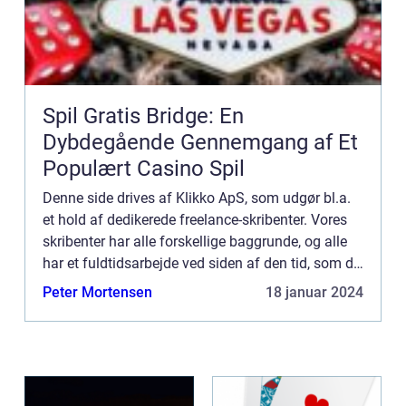
Spil Gratis Bridge: En
Dybdegående Gennemgang af Et
Populært Casino Spil
Denne side drives af Klikko ApS, som udgør bl.a.
et hold af dedikerede freelance-skribenter. Vores
skribenter har alle forskellige baggrunde, og alle
har et fuldtidsarbejde ved siden af den tid, som de
bruger på at skrive aktuelle indlæg til denne bl...
Peter Mortensen
18 januar 2024