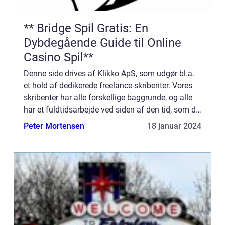
** Bridge Spil Gratis: En
Dybdegående Guide til Online
Casino Spil**
Denne side drives af Klikko ApS, som udgør bl.a.
et hold af dedikerede freelance-skribenter. Vores
skribenter har alle forskellige baggrunde, og alle
har et fuldtidsarbejde ved siden af den tid, som de
bruger på at skrive aktuelle indlæg til denne bl...
Peter Mortensen
18 januar 2024