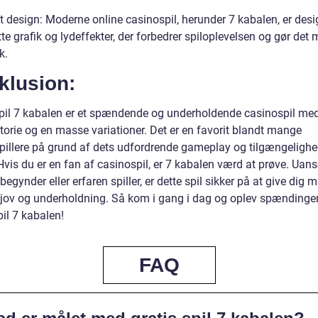
 design: Moderne online casinospil, herunder 7 kabalen, er desi
te grafik og lydeffekter, der forbedrer spiloplevelsen og gør det 
k.
klusion:
spil 7 kabalen er et spændende og underholdende casinospil me
torie og en masse variationer. Det er en favorit blandt mange
pillere på grund af dets udfordrende gameplay og tilgængeligh
Hvis du er en fan af casinospil, er 7 kabalen værd at prøve. Uan
begynder eller erfaren spiller, er dette spil sikker på at give dig
sjov og underholdning. Så kom i gang i dag og oplev spændinge
pil 7 kabalen!
FAQ