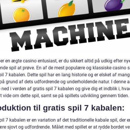
er en ægte casino entusiast, er du sikkert altid på udkig efter ny
de spil at prøve. En af de mest populære og klassiske casino sp
pil 7 kabalen. Dette spil har en lang historie og er elsket af man
 på grund af dets udfordrende og underholdende natur. I denne art
 ned i verden af gratis spil 7 kabalen og give dig et indblik i, hva
at vide om dette spil, samt se på spillets udvikling gennem tiden.
oduktion til gratis spil 7 kabalen:
pil 7 kabalen er en variation af det traditionelle kabale spil, der e
ære sjovt og udfordrende. Målet med spillet er at rydde bordet ve