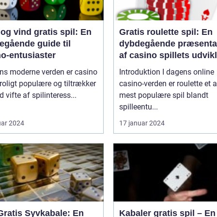
g vind gratis spil: En
Gratis roulette spil: En
egående guide til
dybdegående præsenta
no-entusiaster
af casino spillets udvik
og vigtigheden af at ke
ens moderne verden er casino
Introduktion I dagens online
til det
troligt populære og tiltrækker
casino-verden er roulette et 
d vifte af spilinteress...
mest populære spil blandt
spilleentu...
uar 2024
17 januar 2024
Gratis Syvkabale: En
Kabaler gratis spil – En