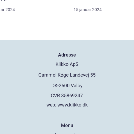
uar 2024
15 januar 2024
Adresse
web:
www.klikko.dk
Menu