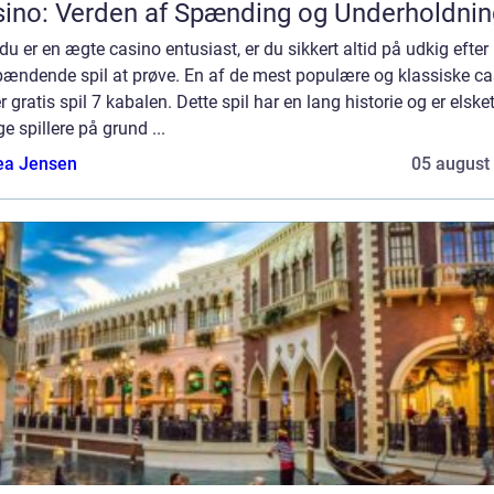
ino: Verden af Spænding og Underholdnin
du er en ægte casino entusiast, er du sikkert altid på udkig efter
pændende spil at prøve. En af de mest populære og klassiske ca
er gratis spil 7 kabalen. Dette spil har en lang historie og er elske
 spillere på grund ...
ea Jensen
05 august