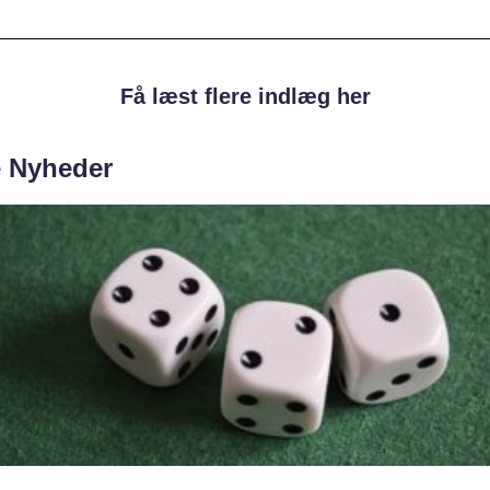
Få læst flere indlæg her
e Nyheder