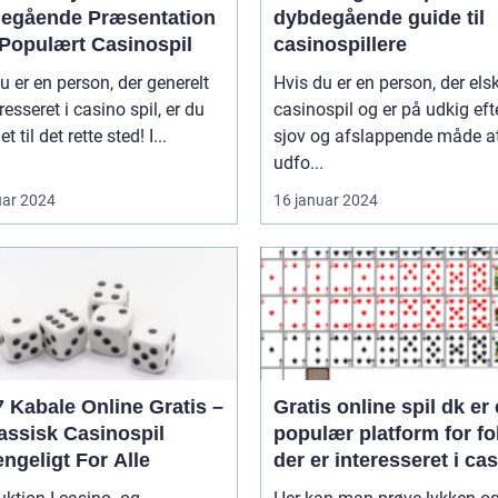
egående Præsentation
dybdegående guide til
 Populært Casinospil
casinospillere
u er en person, der generelt
Hvis du er en person, der els
eresseret i casino spil, er du
casinospil og er på udkig eft
til det rette sted! I...
sjov og afslappende måde a
udfo...
uar 2024
16 januar 2024
7 Kabale Online Gratis –
Gratis online spil dk er
assisk Casinospil
populær platform for fo
ngeligt For Alle
der er interesseret i ca
spil