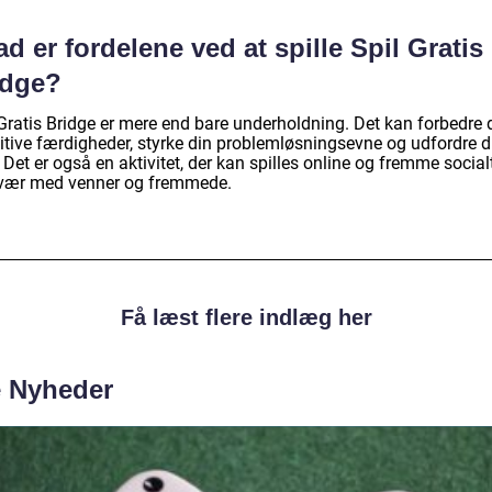
d er fordelene ved at spille Spil Gratis
idge?
 Gratis Bridge er mere end bare underholdning. Det kan forbedre 
itive færdigheder, styrke din problemløsningsevne og udfordre d
 Det er også en aktivitet, der kan spilles online og fremme social
ær med venner og fremmede.
Få læst flere indlæg her
e Nyheder