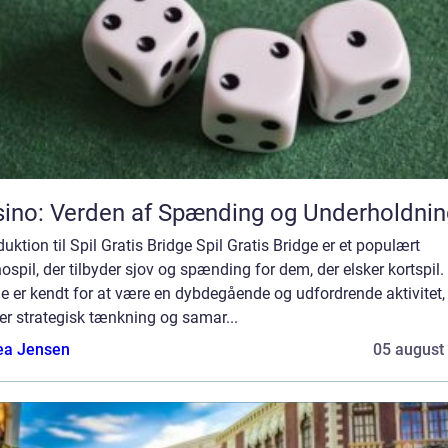
ino: Verden af Spænding og Underholdnin
duktion til Spil Gratis Bridge Spil Gratis Bridge er et populært
ospil, der tilbyder sjov og spænding for dem, der elsker kortspil.
e er kendt for at være en dybdegående og udfordrende aktivitet,
er strategisk tænkning og samar...
ea Jensen
05 august