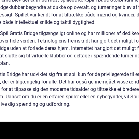
idgeklubber begyndte at dukke op overalt, og turneringer blev af
ssigt. Spillet var kendt for at tiltrække både mænd og kvinder, 
både intellektuel snilde og taktil dygtighed.
 Spil Gratis Bridge tilgængeligt online og har millioner af dedike
 over hele verden. Teknologiens fremskridt har gjort det muligt for
ridge uden at forlade deres hjem. Internettet har gjort det muligt 
 at slutte sig til virtuelle klubber og deltage i spændende turnerin
plan.
tis Bridge har udviklet sig fra et spil kun for de privilegerede til e
t, der er tilgængelig for alle. Det har også gennemgået visse ænd
 for at tilpasse sig den moderne tidsalder og tiltrække et bredere
. Uanset om du er en erfaren spiller eller en nybegynder, vil Spil
give dig spænding og udfordring.