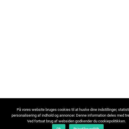
På vores website bruges cookies til at huske dine indstillinger, statist
personalisering af indhold og annoncer. Denne information deles med tre
Ved fortsat brug af websiden godkender du cookiepolitikken.
Ok
Privatlivspolitik