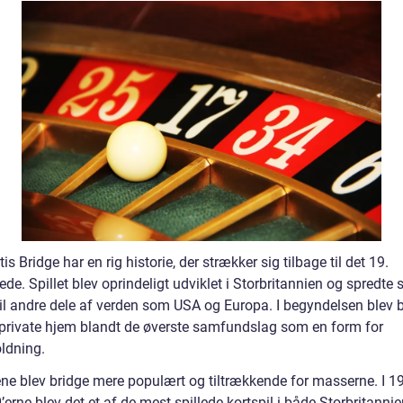
tis Bridge har en rig historie, der strækker sig tilbage til det 19.
de. Spillet blev oprindeligt udviklet i Storbritannien og spredte 
 til andre dele af verden som USA og Europa. I begyndelsen blev 
 i private hjem blandt de øverste samfundslag som en form for
ldning.
ne blev bridge mere populært og tiltrækkende for masserne. I 1
erne blev det et af de mest spillede kortspil i både Storbritanni