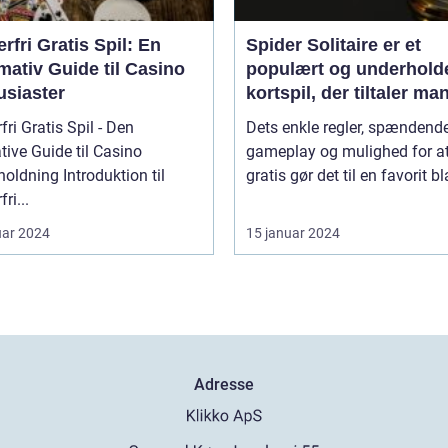
erfri Gratis Spil: En
Spider Solitaire er et
mativ Guide til Casino
populært og underhold
usiaster
kortspil, der tiltaler ma
casinospillere
rfri Gratis Spil - Den
Dets enkle regler, spændend
tive Guide til Casino
gameplay og mulighed for at 
g Introduktion til
gratis gør det til en favorit bl
fri...
uar 2024
15 januar 2024
Adresse