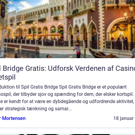
l Bridge Gratis: Udforsk Verdenen af Casin
tspil
duktion til Spil Gratis Bridge Spil Gratis Bridge er et populært
ospil, der tilbyder sjov og spænding for dem, der elsker kortspil.
e er kendt for at være en dybdegående og udfordrende aktivitet,
er strategisk tænkning og samar...
r Mortensen
18 januar