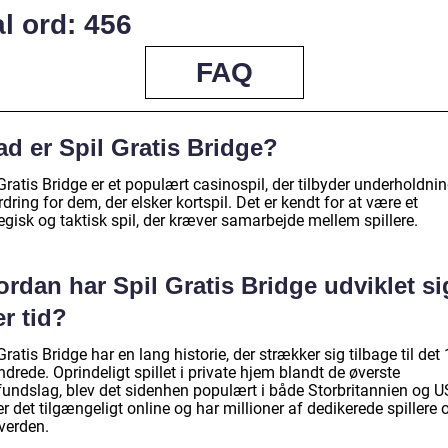
l ord: 456
FAQ
d er Spil Gratis Bridge?
Gratis Bridge er et populært casinospil, der tilbyder underholdni
dring for dem, der elsker kortspil. Det er kendt for at være et
egisk og taktisk spil, der kræver samarbejde mellem spillere.
rdan har Spil Gratis Bridge udviklet si
r tid?
Gratis Bridge har en lang historie, der strækker sig tilbage til det 
drede. Oprindeligt spillet i private hjem blandt de øverste
undslag, blev det sidenhen populært i både Storbritannien og US
r det tilgængeligt online og har millioner af dedikerede spillere 
verden.