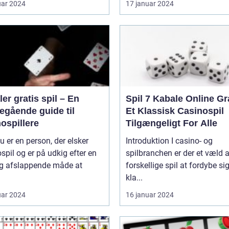
uar 2024
17 januar 2024
er gratis spil – En
Spil 7 Kabale Online Gr
egående guide til
Et Klassisk Casinospil
ospillere
Tilgængeligt For Alle
u er en person, der elsker
Introduktion I casino- og
spil og er på udkig efter en
spilbranchen er der et væld 
og afslappende måde at
forskellige spil at fordybe sig
.
kla...
uar 2024
16 januar 2024