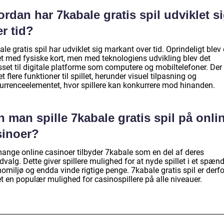
rdan har 7kabale gratis spil udviklet s
r tid?
le gratis spil har udviklet sig markant over tid. Oprindeligt blev 
let med fysiske kort, men med teknologiens udvikling blev det
sset til digitale platforme som computere og mobiltelefoner. Der
jet flere funktioner til spillet, herunder visuel tilpasning og
urrenceelementet, hvor spillere kan konkurrere mod hinanden.
 man spille 7kabale gratis spil på onli
sinoer?
mange online casinoer tilbyder 7kabale som en del af deres
dvalg. Dette giver spillere mulighed for at nyde spillet i et spæ
omiljø og endda vinde rigtige penge. 7kabale gratis spil er derfo
t en populær mulighed for casinospillere på alle niveauer.