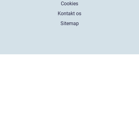
Cookies
Kontakt os
Sitemap