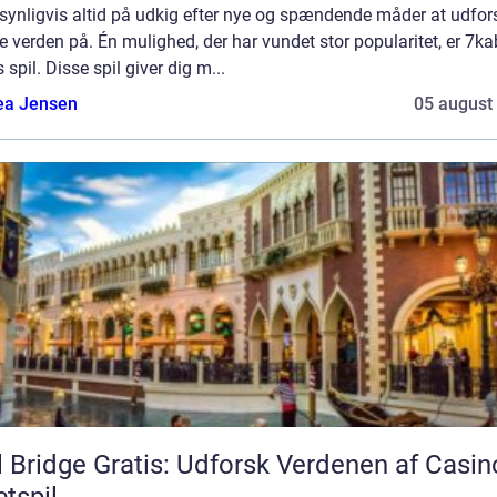
synligvis altid på udkig efter nye og spændende måder at udfor
 verden på. Én mulighed, der har vundet stor popularitet, er 7ka
s spil. Disse spil giver dig m...
ea Jensen
05 august
l Bridge Gratis: Udforsk Verdenen af Casin