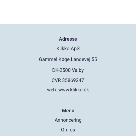
Adresse
web:
www.klikko.dk
Menu
Annoncering
Om os