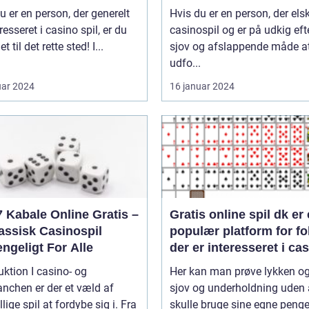
u er en person, der generelt
Hvis du er en person, der els
eresseret i casino spil, er du
casinospil og er på udkig eft
til det rette sted! I...
sjov og afslappende måde a
udfo...
uar 2024
16 januar 2024
7 Kabale Online Gratis –
Gratis online spil dk er
assisk Casinospil
populær platform for fo
ngeligt For Alle
der er interesseret i ca
spil
 I casino- og
Her kan man prøve lykken o
anchen er der et væld af
sjov og underholdning uden 
llige spil at fordybe sig i. Fra
skulle bruge sine egne penge.