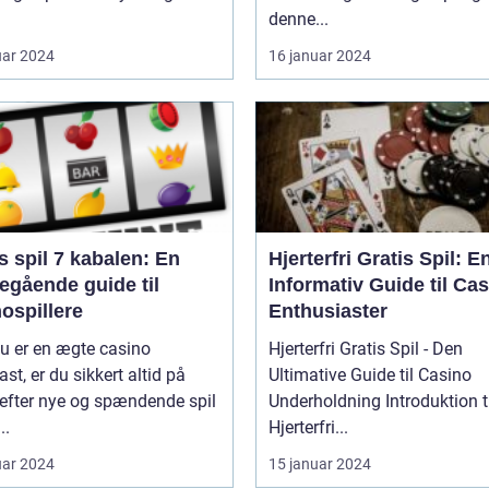
denne...
uar 2024
16 januar 2024
s spil 7 kabalen: En
Hjerterfri Gratis Spil: E
egående guide til
Informativ Guide til Ca
ospillere
Enthusiaster
u er en ægte casino
Hjerterfri Gratis Spil - Den
ast, er du sikkert altid på
Ultimative Guide til Casino
efter nye og spændende spil
Underholdning Introduktion til
..
Hjerterfri...
uar 2024
15 januar 2024