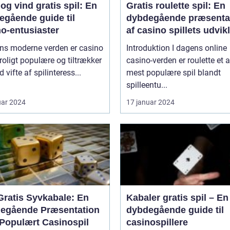
g vind gratis spil: En
Gratis roulette spil: En
egående guide til
dybdegående præsenta
no-entusiaster
af casino spillets udvik
og vigtigheden af at ke
ens moderne verden er casino
Introduktion I dagens online
til det
troligt populære og tiltrækker
casino-verden er roulette et 
d vifte af spilinteress...
mest populære spil blandt
spilleentu...
uar 2024
17 januar 2024
Gratis Syvkabale: En
Kabaler gratis spil – En
egående Præsentation
dybdegående guide til
 Populært Casinospil
casinospillere