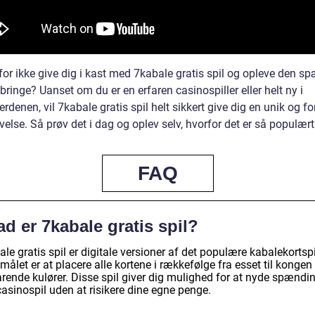
for ikke give dig i kast med 7kabale gratis spil og opleve den s
bringe? Uanset om du er en erfaren casinospiller eller helt ny i
rdenen, vil 7kabale gratis spil helt sikkert give dig en unik og fo
velse. Så prøv det i dag og oplev selv, hvorfor det er så populært
FAQ
d er 7kabale gratis spil?
le gratis spil er digitale versioner af det populære kabalekortspi
målet er at placere alle kortene i rækkefølge fra esset til kongen 
arende kulører. Disse spil giver dig mulighed for at nyde spændi
asinospil uden at risikere dine egne penge.