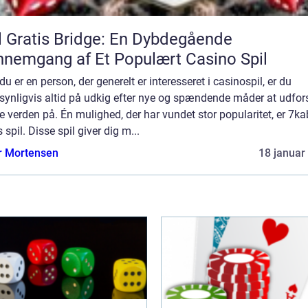
l Gratis Bridge: En Dybdegående
nemgang af Et Populært Casino Spil
du er en person, der generelt er interesseret i casinospil, er du
synligvis altid på udkig efter nye og spændende måder at udfor
 verden på. Én mulighed, der har vundet stor popularitet, er 7ka
s spil. Disse spil giver dig m...
r Mortensen
18 januar