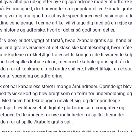
ligvis altid på udkig efter nye og spændende måder at udforsk
å. Én mulighed, der har vundet stor popularitet, er 7kabale gratis
pil giver dig mulighed for at nyde spændingen ved casinospil ud
 dine egne penge. I denne artikel vil vi tage dig med på en rejse
 historie og udforske, hvorfor det er så godt som det er.
år videre, er det vigtigt at forstå, hvad 7kabale gratis spil handle
il er digitale versioner af det klassiske kabalekortspil, hvor målet
alle kortene i rækkefølge fra esset til kongen i de tilsvarende kulø
nelt set spilles kabale alene, men med 7kabale gratis spil får du
en for at konkurrere mod andre spillere, hvilket tilføjer en ekstr
on af spænding og udfordring.
k set har kabale eksisteret i mange århundreder. Oprindeligt blev 
 med fysiske kort og blev brugt som en form for underholdning o
 Med tiden har teknologien udviklet sig, og det oprindelige
rtspil blev tilpasset til digitale platforme som computere og
efoner. Dette åbnede for nye muligheder for spillet, herunder
en for at spille 7kabale gratis spil.