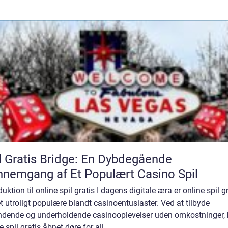
l Gratis Bridge: En Dybdegående
nemgang af Et Populært Casino Spil
duktion til online spil gratis I dagens digitale æra er online spil g
t utroligt populære blandt casinoentusiaster. Ved at tilbyde
dende og underholdende casinooplevelser uden omkostninger, 
e spil gratis åbnet døre for all...