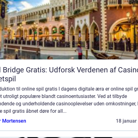
l Bridge Gratis: Udforsk Verdenen af Casin
tspil
duktion til online spil gratis I dagens digitale æra er online spil g
t utroligt populære blandt casinoentusiaster. Ved at tilbyde
dende og underholdende casinooplevelser uden omkostninger, 
e spil gratis åbnet døre for all...
r Mortensen
18 januar