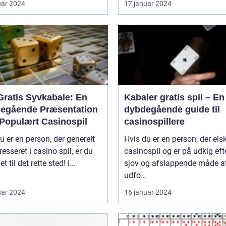
uar 2024
17 januar 2024
Gratis Syvkabale: En
Kabaler gratis spil – En
egående Præsentation
dybdegående guide til
 Populært Casinospil
casinospillere
u er en person, der generelt
Hvis du er en person, der els
eresseret i casino spil, er du
casinospil og er på udkig eft
til det rette sted! I...
sjov og afslappende måde a
udfo...
uar 2024
16 januar 2024