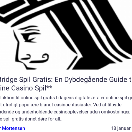
Bridge Spil Gratis: En Dybdegående Guide ti
ine Casino Spil**
duktion til online spil gratis I dagens digitale æra er online spil g
t utroligt populære blandt casinoentusiaster. Ved at tilbyde
dende og underholdende casinooplevelser uden omkostninger, 
e spil gratis åbnet døre for all...
r Mortensen
18 januar