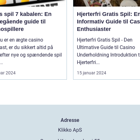
s spil 7 kabalen: En
Hjerterfri Gratis Spil: E
egående guide til
Informativ Guide til Ca
ospillere
Enthusiaster
u er en ægte casino
Hjerterfri Gratis Spil - Den
ast, er du sikkert altid på
Ultimative Guide til Casino
efter nye og spændende spil
Underholdning Introduktion til
..
Hjerterfri...
uar 2024
15 januar 2024
Adresse