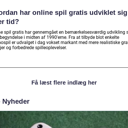
rdan har online spil gratis udviklet sig
r tid?
ne spil gratis har gennemgået en bemærkelsesværdig udvikling 
begyndelse i midten af 1990'erne. Fra at tilbyde blot enkelte
nospil er udvalget i dag vokset markant med mere realistiske gra
jer og forbedrede spilleoplevelser.
Få læst flere indlæg her
e Nyheder