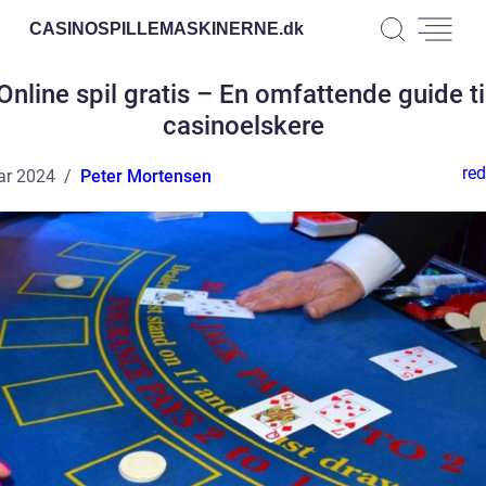
CASINOSPILLEMASKINERNE.
dk
Online spil gratis – En omfattende guide ti
casinoelskere
red
ar 2024
Peter Mortensen