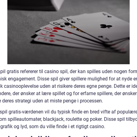
pil gratis refererer til casino spil, der kan spilles uden nogen for
sk engagement. Disse spil giver spillere mulighed for at nyde e
k casinooplevelse uden at risikere deres egne penge. Dette er ide
ere, der ønsker at lære spillet og for erfarne spillere, der ønsker
e deres strategi uden at miste penge i processen.
 spil gratis-værdenen vil du typisk finde en bred vifte af populær
om spilleautomater, blackjack, roulette og poker. Disse spil tilby
afik og lyd, som du ville finde i et rigtigt casino.