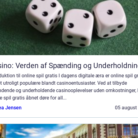
ino: Verden af Spænding og Underholdnin
duktion til online spil gratis I dagens digitale æra er online spil g
t utroligt populære blandt casinoentusiaster. Ved at tilbyde
dende og underholdende casinooplevelser uden omkostninger, 
e spil gratis åbnet døre for all...
ea Jensen
05 august