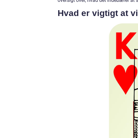
oversigt over, hvad det indebærer at 
Hvad er vigtigt at v