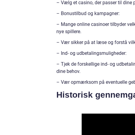
– Vælg et casino, der passer til dine
– Bonustilbud og kampagner:
– Mange online casinoer tilbyder vel
nye spillere.
– Vær sikker på at læse og forstå vil
– Ind- og udbetalingsmuligheder:
– Tjek de forskellige ind- og udbetali
dine behov.
– Vær opmærksom på eventuelle gebyr
Historisk gennemga