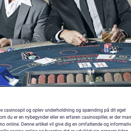
e casinospil og oplev underholdning og spænding på dit eget
 om du er en nybegynder eller en erfaren casinospiller, er der ma
asino online. Denne artikel vil give dig en omfattende og informati