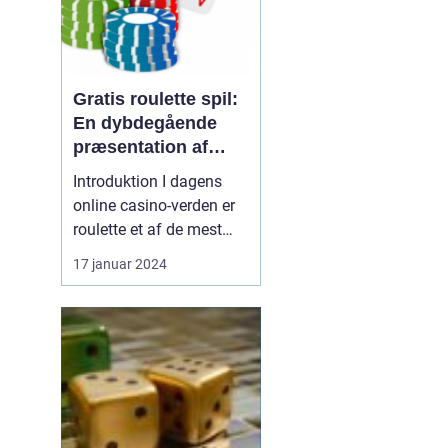
Gratis roulette spil:
En dybdegående
præsentation af
casino spillets
Introduktion I dagens
udvikling og
online casino-verden er
vigtigheden af at
roulette et af de mest
kende til det
populære spil blandt
17 januar 2024
spilleentusiaster. Men
hvad med gratis roulette
spil? Hvordan har det
udviklet sig over tid, og
hvad er de vigtigste ting,
man skal vide, hvis man
generelt er i...