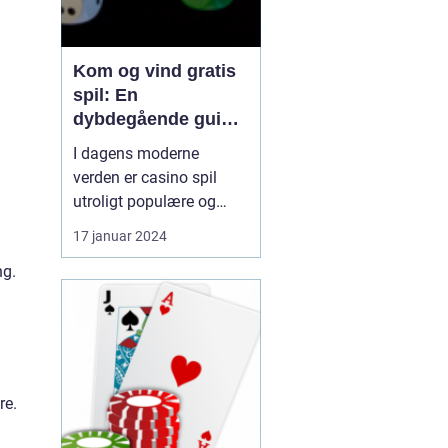
Kom og vind gratis
spil: En
dybdegående guide
til casino-
I dagens moderne
entusiaster
verden er casino spil
utroligt populære og
tiltrækker en bred vifte af
17 januar 2024
spilinteresserede
ng.
mennesker. Uanset om
du er en erfaren gambler
eller blot ny i
casinoverdenen, er det
altid rart at finde gode
tilbud og muligheder for
re.
at spille...