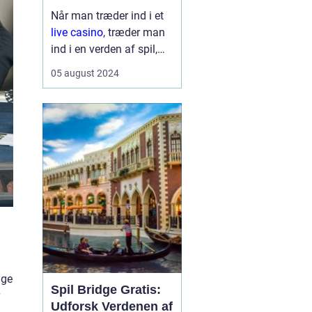
Når man træder ind i et
live casino
, træder man
ind i en verden af spil,
glimmer og muligheden
05 august 2024
for den store gevinst. Fra
det øjeblik de blinkende
lys f...
nge
Spil Bridge Gratis:
v
Udforsk Verdenen af