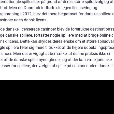
ternationale spillesider på grund af deres større spiludvalg og at
lbud. Men da Danmark indførte sin egen licensering og
ingsordning i 2012, blev det mere begrænset for danske spillere 
casinoer uden dansk licens.
de danske licenserede casinoer blev de foretrukne destinationss
e danske spillere, fortsatte nogle spillere med at bruge online 
sk licens. Dette kan skyldes deres ønske om et større spiludvalg
gle spillere føler sig mere tiltrukket af de højere udbetalingsproc
sinoer. Men det er vigtigt at bemærke, at denne praksis ikke er
et af de danske spillemyndigheder, og at der kan være juridiske
nser for spillere, der vælger at spille på casinoer uden dansk li