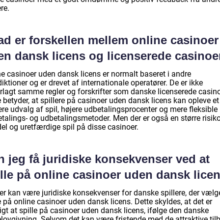
ere.
ad er forskellen mellem online casinoer
en dansk licens og licenserede casinoe
ne casinoer uden dansk licens er normalt baseret i andre
diktioner og er drevet af internationale operatører. De er ikke
rlagt samme regler og forskrifter som danske licenserede casino
 betyder, at spillere på casinoer uden dansk licens kan opleve et
re udvalg af spil, højere udbetalingsprocenter og mere fleksible
talings- og udbetalingsmetoder. Men der er også en større risiko
el og uretfærdige spil på disse casinoer.
 jeg få juridiske konsekvenser ved at
lle på online casinoer uden dansk lice
er kan være juridiske konsekvenser for danske spillere, der vælg
e på online casinoer uden dansk licens. Dette skyldes, at det er
igt at spille på casinoer uden dansk licens, ifølge den danske
elovgivning. Selvom det kan være fristende med de attraktive til