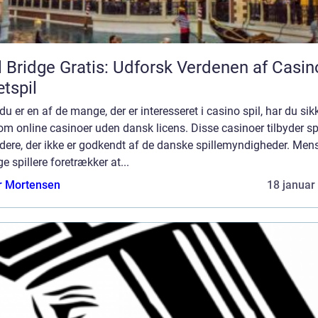
l Bridge Gratis: Udforsk Verdenen af Casin
tspil
du er en af de mange, der er interesseret i casino spil, har du sik
om online casinoer uden dansk licens. Disse casinoer tilbyder spi
dere, der ikke er godkendt af de danske spillemyndigheder. Men
 spillere foretrækker at...
r Mortensen
18 januar