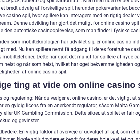
lackjack, roulette og spilleautomater. Men med tiden er der blev
 et bredt udvalg af forskellige spil, herunder pokervarianter, bac
ve casino spil, hvor spillere kan interagere med en rigtig dealer v
ream. Denne udvikling har gjort det muligt for online casino spil
ne den autentiske casinooplevelse, som man finder i fysiske casi
nden som mobilteknologien har udviklet sig, er online casino ind
lgt med. Nu kan spillere nemt få adgang til deres foretrukne cas
 mobiltelefoner. Dette har gjort det muligt for spillere at nyde c
m helst og når som helst, hvilket har øget bekvemmeligheden og
ligheden af online casino spil.
ige ting at vide om online casino s
s og regulering: Når du vælger et online casino, er det vigtigt at s
har en gyldig licens fra en anerkendt regulator, såsom Malta Gam
y eller UK Gambling Commission. Dette sikrer, at spillet er fair og
dskud og gevinster.
dbydere: En vigtig faktor at overveje er udvalget af spil, som et o
ilbyder. Nogle spiludbydere er kendt for deres høje kvalitet og i