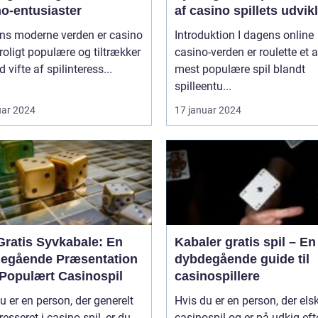
no-entusiaster
af casino spillets udvik
og vigtigheden af at ke
ens moderne verden er casino
Introduktion I dagens online
til det
troligt populære og tiltrækker
casino-verden er roulette et 
d vifte af spilinteress...
mest populære spil blandt
spilleentu...
uar 2024
17 januar 2024
Gratis Syvkabale: En
Kabaler gratis spil – En
egående Præsentation
dybdegående guide til
 Populært Casinospil
casinospillere
u er en person, der generelt
Hvis du er en person, der els
eresseret i casino spil, er du
casinospil og er på udkig eft