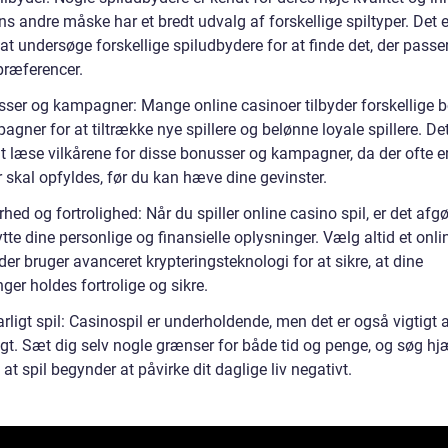
ns andre måske har et bredt udvalg af forskellige spiltyper. Det e
at undersøge forskellige spiludbydere for at finde det, der passe
 præferencer.
sser og kampagner: Mange online casinoer tilbyder forskellige 
gner for at tiltrække nye spillere og belønne loyale spillere. Det
at læse vilkårene for disse bonusser og kampagner, da der ofte e
r skal opfyldes, før du kan hæve dine gevinster.
rhed og fortrolighed: Når du spiller online casino spil, er det afg
tte dine personlige og finansielle oplysninger. Vælg altid et onli
der bruger avanceret krypteringsteknologi for at sikre, at dine
ger holdes fortrolige og sikre.
rligt spil: Casinospil er underholdende, men det er også vigtigt a
gt. Sæt dig selv nogle grænser for både tid og penge, og søg hjæ
, at spil begynder at påvirke dit daglige liv negativt.