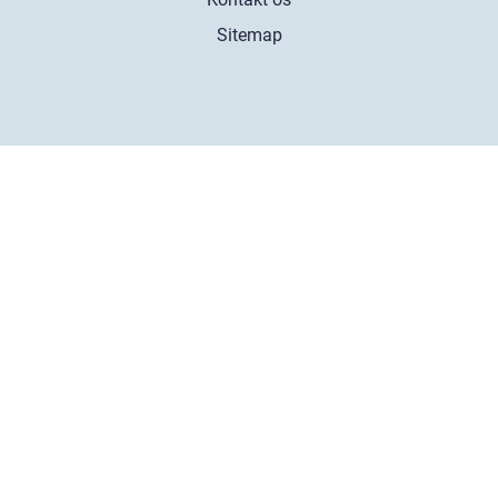
Sitemap