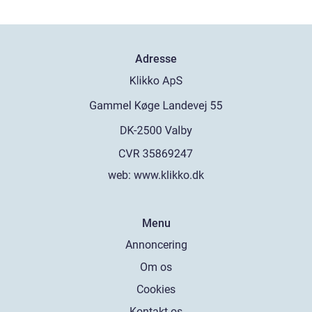
Adresse
web:
www.klikko.dk
Menu
Annoncering
Om os
Cookies
Kontakt os