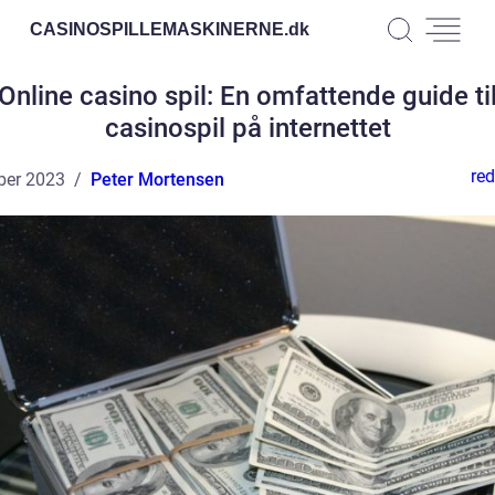
CASINOSPILLEMASKINERNE.
dk
Online casino spil: En omfattende guide ti
casinospil på internettet
red
ber 2023
Peter Mortensen