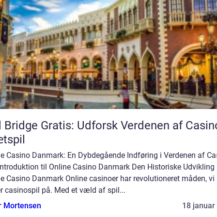
l Bridge Gratis: Udforsk Verdenen af Casin
tspil
ne Casino Danmark: En Dybdegående Indføring i Verdenen af Ca
Introduktion til Online Casino Danmark Den Historiske Udvikling 
ne Casino Danmark Online casinoer har revolutioneret måden, vi
er casinospil på. Med et væld af spil...
r Mortensen
18 januar