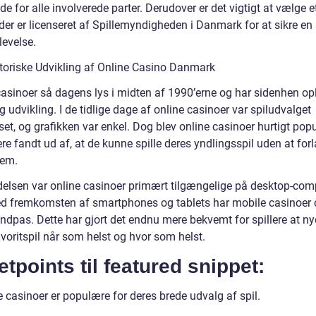
de for alle involverede parter. Derudover er det vigtigt at vælge e
der er licenseret af Spillemyndigheden i Danmark for at sikre en 
levelse.
toriske Udvikling af Online Casino Danmark
casinoer så dagens lys i midten af 1990’erne og har sidenhen op
g udvikling. I de tidlige dage af online casinoer var spiludvalget
et, og grafikken var enkel. Dog blev online casinoer hurtigt pop
ere fandt ud af, at de kunne spille deres yndlingsspil uden at for
jem.
delsen var online casinoer primært tilgængelige på desktop-com
 fremkomsten af smartphones og tablets har mobile casinoer
indpas. Dette har gjort det endnu mere bekvemt for spillere at n
voritspil når som helst og hvor som helst.
etpoints til featured snippet:
 casinoer er populære for deres brede udvalg af spil.