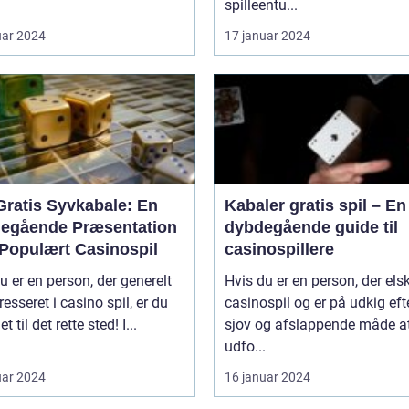
spilleentu...
uar 2024
17 januar 2024
Gratis Syvkabale: En
Kabaler gratis spil – En
egående Præsentation
dybdegående guide til
 Populært Casinospil
casinospillere
u er en person, der generelt
Hvis du er en person, der els
eresseret i casino spil, er du
casinospil og er på udkig eft
til det rette sted! I...
sjov og afslappende måde a
udfo...
uar 2024
16 januar 2024