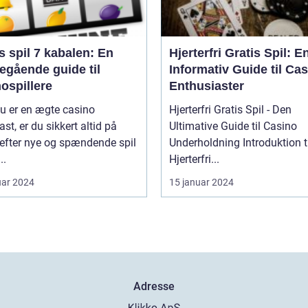
s spil 7 kabalen: En
Hjerterfri Gratis Spil: E
egående guide til
Informativ Guide til Ca
ospillere
Enthusiaster
u er en ægte casino
Hjerterfri Gratis Spil - Den
ast, er du sikkert altid på
Ultimative Guide til Casino
efter nye og spændende spil
Underholdning Introduktion til
..
Hjerterfri...
uar 2024
15 januar 2024
Adresse