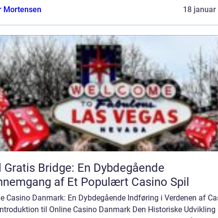
r Mortensen
18 januar
l Gratis Bridge: En Dybdegående
nemgang af Et Populært Casino Spil
ne Casino Danmark: En Dybdegående Indføring i Verdenen af Ca
Introduktion til Online Casino Danmark Den Historiske Udvikling 