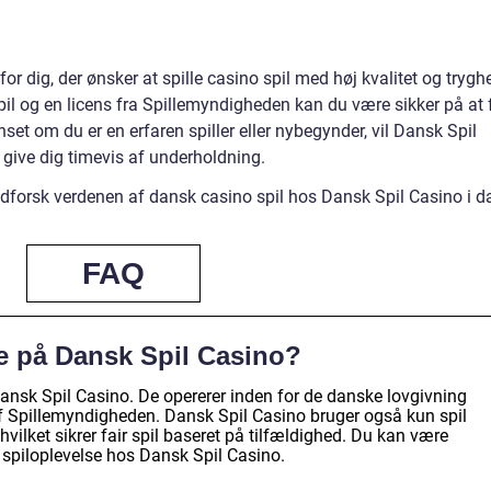
or dig, der ønsker at spille casino spil med høj kvalitet og trygh
l og en licens fra Spillemyndigheden kan du være sikker på at 
nset om du er en erfaren spiller eller nybegynder, vil Dansk Spil
 give dig timevis af underholdning.
udforsk verdenen af dansk casino spil hos Dansk Spil Casino i d
FAQ
lle på Dansk Spil Casino?
å Dansk Spil Casino. De opererer inden for de danske lovgivning
t af Spillemyndigheden. Dansk Spil Casino bruger også kun spil
vilket sikrer fair spil baseret på tilfældighed. Du kan være
g spiloplevelse hos Dansk Spil Casino.