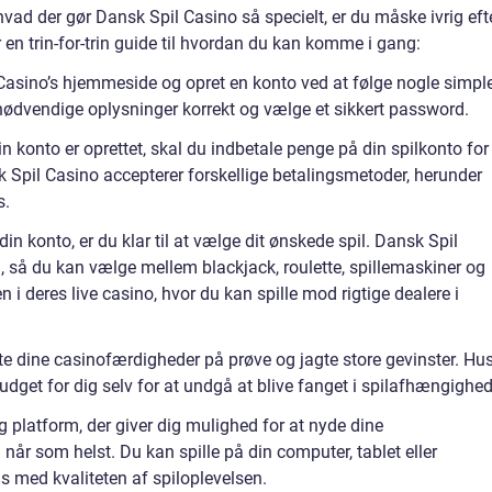
hvad der gør Dansk Spil Casino så specielt, er du måske ivrig eft
 en trin-for-trin guide til hvordan du kan komme i gang:
Casino’s hjemmeside og opret en konto ved at følge nogle simpl
e nødvendige oplysninger korrekt og vælge et sikkert password.
n konto er oprettet, skal du indbetale penge på din spilkonto for
k Spil Casino accepterer forskellige betalingsmetoder, herunder
s.
din konto, er du klar til at vælge dit ønskede spil. Dansk Spil
il, så du kan vælge mellem blackjack, roulette, spillemaskiner og
i deres live casino, hvor du kan spille mod rigtige dealere i
sætte dine casinofærdigheder på prøve og jagte store gevinster. Hu
 budget for dig selv for at undgå at blive fanget i spilafhængighed
 platform, der giver dig mulighed for at nyde dine
når som helst. Du kan spille på din computer, tablet eller
med kvaliteten af spiloplevelsen.