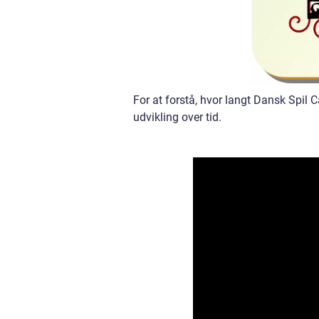
For at forstå, hvor langt Dansk Spil 
udvikling over tid.