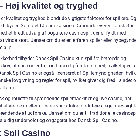
 Høj kvalitet og tryghed
er kvalitet og tryghed blandt de vigtigste faktorer for spillere. O
o tilbyder. Som det førende casino i Danmark leverer Dansk Spil
ed et bredt udvalg af populære casinospil, der er fyldt med
t vinde stort. Uanset om du er en erfaren spiller eller nybegynde
 alle.
ikkerhed tilbyder Dansk Spil Casino kun spil fra betroede og
rer, at spillene er fair og baseret på tilfældighed, hvilket giver a
 Dansk Spil Casino er også licenseret af Spillemyndigheden, hvilk
nske lovgivning og regler for spil, hvilket giver dig fred i sindet 
platform.
k og roulette til spændende spillemaskiner og live casino, har
pil at vælge imellem. Deres spilkatalog opdateres regelmæssigt f
 spændende at udforske. Uanset om du er til traditionelle casinosp
u føle dig underholdt og engageret hos Dansk Spil Casino.
 Spil Casino