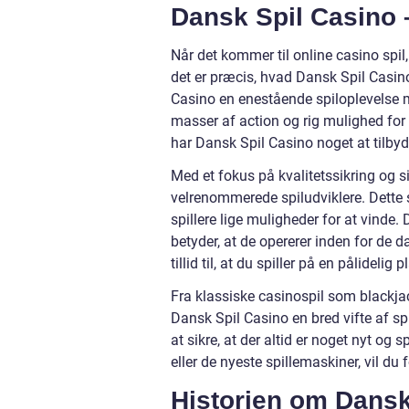
Dansk Spil Casino –
Når det kommer til online casino spil, 
det er præcis, hvad Dansk Spil Casin
Casino en enestående spiloplevelse m
masser af action og rig mulighed for a
har Dansk Spil Casino noget at tilbyde
Med et fokus på kvalitetssikring og s
velrenommerede spiludviklere. Dette sik
spillere lige muligheder for at vinde.
betyder, at de opererer inden for de da
tillid til, at du spiller på en pålidelig 
Fra klassiske casinospil som blackjac
Dansk Spil Casino en bred vifte af s
at sikre, at der altid er noget nyt og
eller de nyeste spillemaskiner, vil d
Historien om Dansk