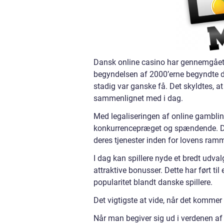
Dansk online casino har gennemgået
begyndelsen af 2000’erne begyndte de
stadig var ganske få. Det skyldtes, at
sammenlignet med i dag.
Med legaliseringen af online gamblin
konkurrencepræget og spændende. Det
deres tjenester inden for lovens ramm
I dag kan spillere nyde et bredt udval
attraktive bonusser. Dette har ført t
popularitet blandt danske spillere.
Det vigtigste at vide, når det kommer
Når man begiver sig ud i verdenen af o