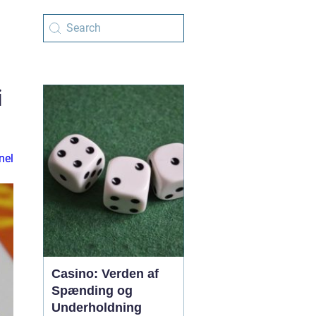
i
nel
Casino: Verden af
Spænding og
Underholdning