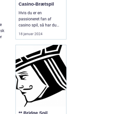
n
Casino-Brætspil
Hvis du er en
passioneret fan af
ke
casino spil, så har du
nsk
nok hørt om eller måske
18 januar 2024
er
endda prøvet
traditionelle spil som
roulette, blackjack og
poker. Men har du
nogensinde udforsket
verdenen af brætspil?
Hvis ikke, så er spillet
"bridge" en fantastisk
mu...
** Bridge Spil