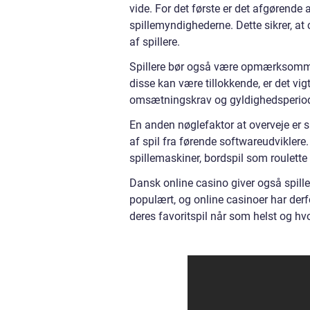
vide. For det første er det afgørende
spillemyndighederne. Dette sikrer, at 
af spillere.
Spillere bør også være opmærksomme
disse kan være tillokkende, er det vi
omsætningskrav og gyldighedsperiod
En anden nøglefaktor at overveje er s
af spil fra førende softwareudviklere. 
spillemaskiner, bordspil som roulette
Dansk online casino giver også spillere
populært, og online casinoer har derfo
deres favoritspil når som helst og hv