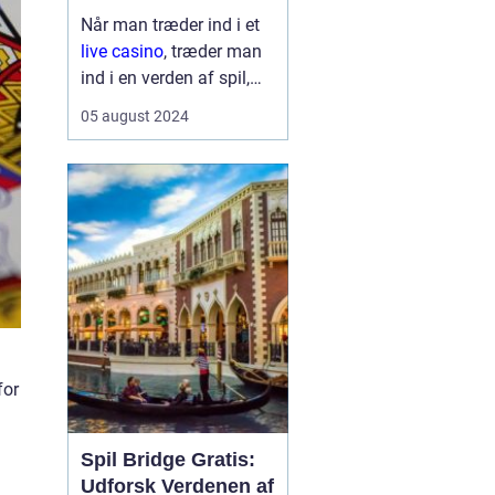
Når man træder ind i et
live casino
, træder man
ind i en verden af spil,
glimmer og muligheden
05 august 2024
for den store gevinst. Fra
det øjeblik de blinkende
lys f...
for
Spil Bridge Gratis:
Udforsk Verdenen af