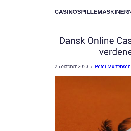
CASINOSPILLEMASKINERN
Dansk Online Cas
verdene
26 oktober 2023
Peter Mortensen