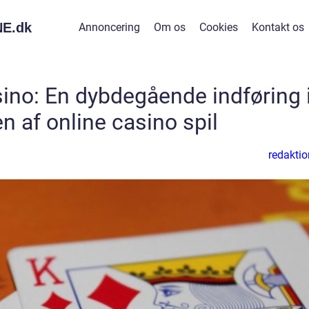
E.
dk
Annoncering
Om os
Cookies
Kontakt os
ino: En dybdegående indføring 
n af online casino spil
redaktio