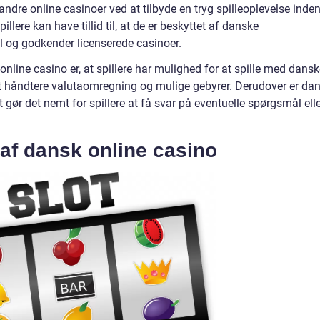
andre online casinoer ved at tilbyde en tryg spilleoplevelse inde
illere kan have tillid til, at de er beskyttet af danske
il og godkender licenserede casinoer.
nline casino er, at spillere har mulighed for at spille med dans
 at håndtere valutaomregning og mulige gebyrer. Derudover er da
 gør det nemt for spillere at få svar på eventuelle spørgsmål ell
 af dansk online casino