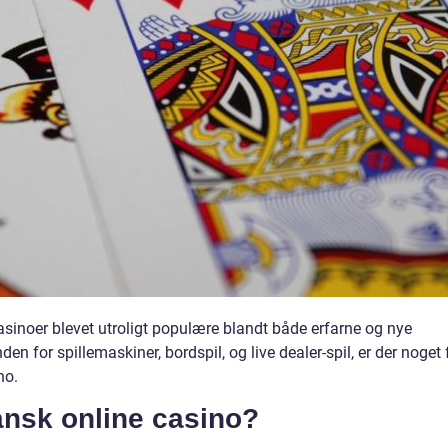
casinoer blevet utroligt populære blandt både erfarne og nye
en for spillemaskiner, bordspil, og live dealer-spil, er der noget 
no.
ansk online casino?