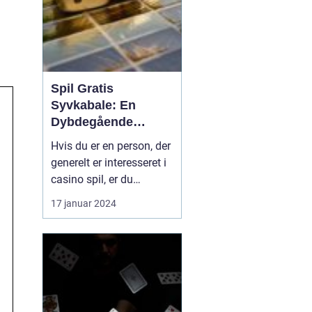
Spil Gratis
Syvkabale: En
Dybdegående
Præsentation af et
Hvis du er en person, der
Populært Casinospil
generelt er interesseret i
casino spil, er du
kommet til det rette sted!
17 januar 2024
I denne artikel vil vi
dykke ned i "spil gratis
syvkabale" og udforske,
hvorfor det tiltrækker så
mange spillere. Vi vil
også give dig en