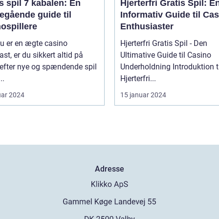
s spil 7 kabalen: En
Hjerterfri Gratis Spil: E
egående guide til
Informativ Guide til Ca
ospillere
Enthusiaster
u er en ægte casino
Hjerterfri Gratis Spil - Den
ast, er du sikkert altid på
Ultimative Guide til Casino
efter nye og spændende spil
Underholdning Introduktion til
..
Hjerterfri...
uar 2024
15 januar 2024
Adresse