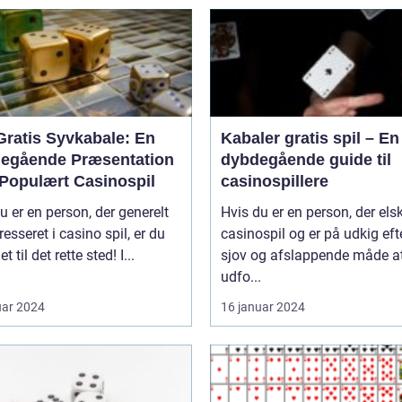
Gratis Syvkabale: En
Kabaler gratis spil – En
egående Præsentation
dybdegående guide til
 Populært Casinospil
casinospillere
u er en person, der generelt
Hvis du er en person, der els
eresseret i casino spil, er du
casinospil og er på udkig eft
til det rette sted! I...
sjov og afslappende måde a
udfo...
uar 2024
16 januar 2024