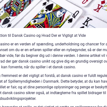
tion til Dansk Casino og Hvad Der er Vigtigt at Vide
asino er en verden af spænding, underholdning og chancer for a
anset om du er en erfaren spiller eller en nybegynder, så er der 
 bør vide, før du begiver dig ud i denne verden. I denne artikel vil
vad der gør dansk casino unikt og give dig en grundig oversigt ov
kan forvente, når du spiller i et dansk casino.
 fremmest er det vigtigt at forstå, at dansk casino er fuldt regul
et af Spillemyndigheden i Danmark. Dette betyder, at du kan have
spillet er fair, og at dine personlige oplysninger og penge er beskytt
 et dansk casino sikrer også, at indtægterne fra spillet bidrager ti
sudviklingsprojekter.