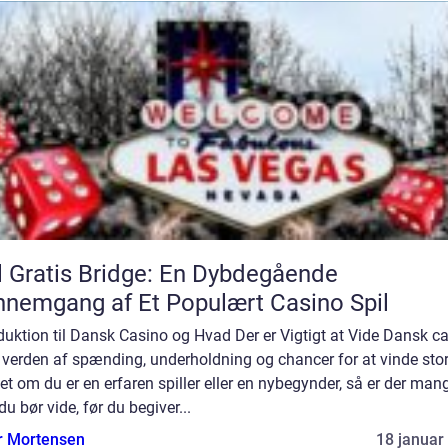
l Gratis Bridge: En Dybdegående
nemgang af Et Populært Casino Spil
duktion til Dansk Casino og Hvad Der er Vigtigt at Vide Dansk c
 verden af spænding, underholdning og chancer for at vinde stor
t om du er en erfaren spiller eller en nybegynder, så er der man
 du bør vide, før du begiver...
r Mortensen
18 januar