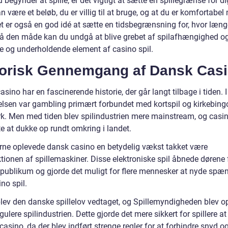
 begynder at spille, er det vigtigt at sætte en spillegrænse for di
n være et beløb, du er villig til at bruge, og at du er komfortabel
t er også en god idé at sætte en tidsbegrænsning for, hvor længe
 På den måde kan du undgå at blive grebet af spilafhængighed o
ve og underholdende element af casino spil.
torisk Gennemgang af Dansk Cas
sino har en fascinerende historie, der går langt tilbage i tiden. I
lsen var gambling primært forbundet med kortspil og kirkebingo
. Men med tiden blev spilindustrien mere mainstream, og casi
e at dukke op rundt omkring i landet.
erne oplevede dansk casino en betydelig vækst takket være
tionen af spillemaskiner. Disse elektroniske spil åbnede dørene 
 publikum og gjorde det muligt for flere mennesker at nyde spæ
no spil.
blev den danske spillelov vedtaget, og Spillemyndigheden blev op
egulere spilindustrien. Dette gjorde det mere sikkert for spillere a
casino, da der blev indført strenge regler for at forhindre snyd o