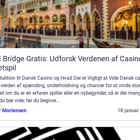
l Bridge Gratis: Udforsk Verdenen af Casin
tspil
duktion til Dansk Casino og Hvad Der er Vigtigt at Vide Dansk c
 verden af spænding, underholdning og chancer for at vinde stor
t om du er en erfaren spiller eller en nybegynder, så er der man
 du bør vide, før du begiver...
r Mortensen
18 januar