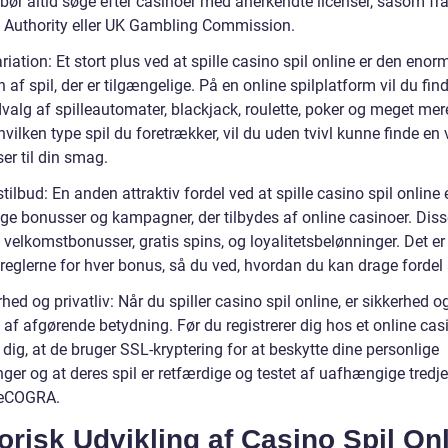
 bør altid søge efter casinoer med anerkendte licenser, såsom fr
Authority eller UK Gambling Commission.
riation: Et stort plus ved at spille casino spil online er den enor
n af spil, der er tilgængelige. På en online spilplatform vil du find
valg af spilleautomater, blackjack, roulette, poker og meget mer
vilken type spil du foretrækker, vil du uden tvivl kunne finde en 
er til din smag.
ilbud: En anden attraktiv fordel ved at spille casino spil online 
lige bonusser og kampagner, der tilbydes af online casinoer. Dis
velkomstbonusser, gratis spins, og loyalitetsbelønninger. Det er 
 reglerne for hver bonus, så du ved, hvordan du kan drage fordel
hed og privatliv: Når du spiller casino spil online, er sikkerhed o
v af afgørende betydning. Før du registrerer dig hos et online cas
 dig, at de bruger SSL-kryptering for at beskytte dine personlige
ger og at deres spil er retfærdige og testet af uafhængige tredje
eCOGRA.
orisk Udvikling af Casino Spil On