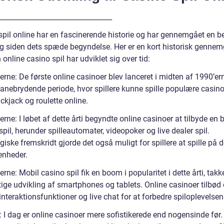
________________________________
spil online har en fascinerende historie og har gennemgået en b
ng siden dets spæde begyndelse. Her er en kort historisk gennem
online casino spil har udviklet sig over tid:
erne: De første online casinoer blev lanceret i midten af 1990’er
banebrydende periode, hvor spillere kunne spille populære casino
ckjack og roulette online.
erne: I løbet af dette årti begyndte online casinoer at tilbyde en 
 spil, herunder spilleautomater, videopoker og live dealer spil.
iske fremskridt gjorde det også muligt for spillere at spille på 
enheder.
erne: Mobil casino spil fik en boom i popularitet i dette årti, tak
tige udvikling af smartphones og tablets. Online casinoer tilbød
interaktionsfunktioner og live chat for at forbedre spiloplevelsen
: I dag er online casinoer mere sofistikerede end nogensinde før. 