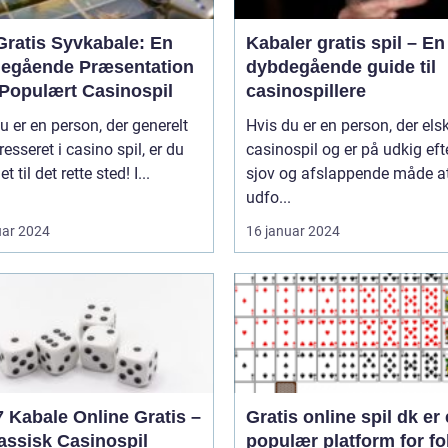
Gratis Syvkabale: En
Kabaler gratis spil – En
egående Præsentation
dybdegående guide til
 Populært Casinospil
casinospillere
u er en person, der generelt
Hvis du er en person, der els
eresseret i casino spil, er du
casinospil og er på udkig eft
til det rette sted! I...
sjov og afslappende måde a
udfo...
uar 2024
16 januar 2024
7 Kabale Online Gratis –
Gratis online spil dk er
assisk Casinospil
populær platform for fo