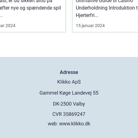
ast, er du sikkert altid på
Ultimative Guide til Casino
efter nye og spændende spil
Underholdning Introduktion til
..
Hjerterfri...
uar 2024
15 januar 2024
Adresse
web:
www.klikko.dk