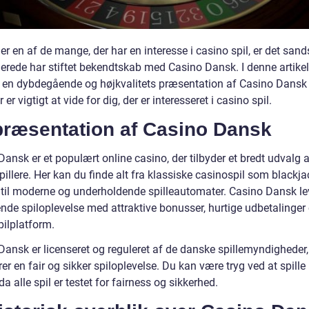
er en af de mange, der har en interesse i casino spil, er det sands
lerede har stiftet bekendtskab med Casino Dansk. I denne artikel 
g en dybdegående og højkvalitets præsentation af Casino Dansk 
 er vigtigt at vide for dig, der er interesseret i casino spil.
præsentation af Casino Dansk
ansk er et populært online casino, der tilbyder et bredt udvalg af 
illere. Her kan du finde alt fra klassiske casinospil som blackj
e til moderne og underholdende spilleautomater. Casino Dansk le
de spiloplevelse med attraktive bonusser, hurtige udbetalinger
pilplatform.
ansk er licenseret og reguleret af de danske spillemyndigheder, 
er en fair og sikker spiloplevelse. Du kan være tryg ved at spille
da alle spil er testet for fairness og sikkerhed.