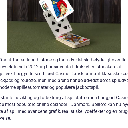
ansk har en lang historie og har udviklet sig betydeligt over tid
ev etableret i 2012 og har siden da tiltrukket en stor skare af
pillere. I begyndelsen tilbød Casino Dansk primært klassiske cas
ckjack og roulette, men med årene har de udvidet deres spiludv
t moderne spilleautomater og populære jackpotspil.
stante udvikling og forbedring af spilplatformen har gjort Casi
f de mest populære online casinoer i Danmark. Spillere kan nu ny
te af spil med avanceret grafik, realistiske lydeffekter og en brug
velse.