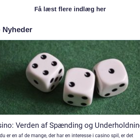
Få læst flere indlæg her
e Nyheder
ino: Verden af Spænding og Underholdnin
du er en af de mange, der har en interesse i casino spil, er det