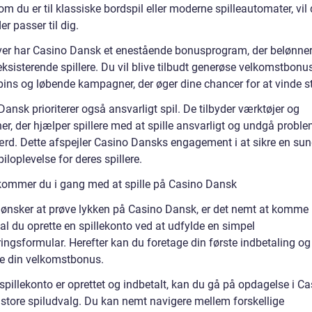
m du er til klassiske bordspil eller moderne spilleautomater, vil 
der passer til dig.
er har Casino Dansk et enestående bonusprogram, der belønne
ksisterende spillere. Du vil blive tilbudt generøse velkomstbonus
pins og løbende kampagner, der øger dine chancer for at vinde st
ansk prioriterer også ansvarligt spil. De tilbyder værktøjer og
er, der hjælper spillere med at spille ansvarligt og undgå probl
ærd. Dette afspejler Casino Dansks engagement i at sikre en su
piloplevelse for deres spillere.
ommer du i gang med at spille på Casino Dansk
 ønsker at prøve lykken på Casino Dansk, er det nemt at komme 
al du oprette en spillekonto ved at udfylde en simpel
ringsformular. Herefter kan du foretage din første indbetaling og
 din velkomstbonus.
spillekonto er oprettet og indbetalt, kan du gå på opdagelse i C
store spiludvalg. Du kan nemt navigere mellem forskellige