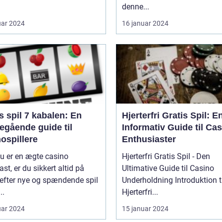
denne...
uar 2024
16 januar 2024
s spil 7 kabalen: En
Hjerterfri Gratis Spil: E
egående guide til
Informativ Guide til Ca
ospillere
Enthusiaster
u er en ægte casino
Hjerterfri Gratis Spil - Den
ast, er du sikkert altid på
Ultimative Guide til Casino
efter nye og spændende spil
Underholdning Introduktion til
..
Hjerterfri...
uar 2024
15 januar 2024