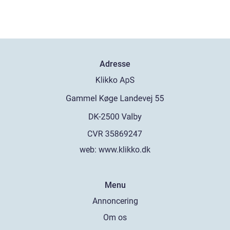
Adresse
web:
www.klikko.dk
Menu
Annoncering
Om os