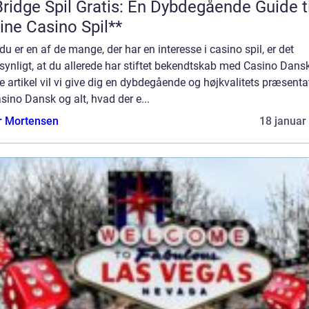
Bridge Spil Gratis: En Dybdegående Guide ti
ine Casino Spil**
du er en af de mange, der har en interesse i casino spil, er det
ynligt, at du allerede har stiftet bekendtskab med Casino Dansk
 artikel vil vi give dig en dybdegående og højkvalitets præsenta
sino Dansk og alt, hvad der e...
r Mortensen
18 januar