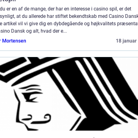
du er en af de mange, der har en interesse i casino spil, er det
ynligt, at du allerede har stiftet bekendtskab med Casino Dansk
 artikel vil vi give dig en dybdegående og højkvalitets præsenta
sino Dansk og alt, hvad der e...
r Mortensen
18 januar