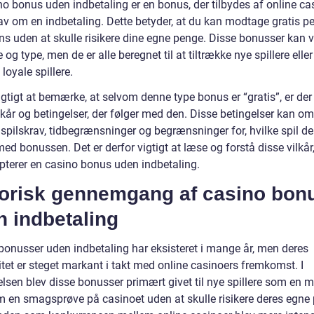
no bonus uden indbetaling er en bonus, der tilbydes af online ca
av om en indbetaling. Dette betyder, at du kan modtage gratis p
ins uden at skulle risikere dine egne penge. Disse bonusser kan va
e og type, men de er alle beregnet til at tiltrække nye spillere eller
loyale spillere.
igtigt at bemærke, at selvom denne type bonus er “gratis”, er de
lkår og betingelser, der følger med den. Disse betingelser kan om
pilskrav, tidbegrænsninger og begrænsninger for, hvilke spil de
med bonussen. Det er derfor vigtigt at læse og forstå disse vilkår
pterer en casino bonus uden indbetaling.
torisk gennemgang af casino bon
n indbetaling
bonusser uden indbetaling har eksisteret i mange år, men deres
tet er steget markant i takt med online casinoers fremkomst. I
lsen blev disse bonusser primært givet til nye spillere som en 
m en smagsprøve på casinoet uden at skulle risikere deres egne