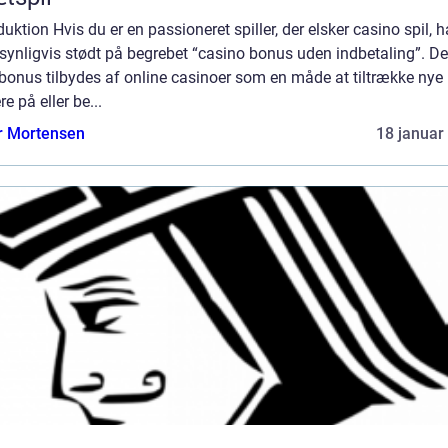
duktion Hvis du er en passioneret spiller, der elsker casino spil, h
synligvis stødt på begrebet “casino bonus uden indbetaling”. D
bonus tilbydes af online casinoer som en måde at tiltrække nye
re på eller be...
r Mortensen
18 januar