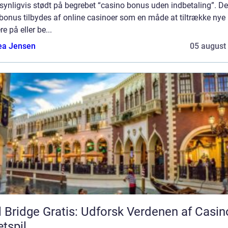
synligvis stødt på begrebet “casino bonus uden indbetaling”. D
bonus tilbydes af online casinoer som en måde at tiltrække nye
re på eller be...
ea Jensen
05 august
l Bridge Gratis: Udforsk Verdenen af Casin
tspil