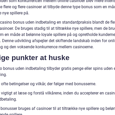
nden som konkurrencen mellem online casinoer blev mere intens
e flere og flere casinoer at tilbyde denne type bonus som en må
e nye spillere på.
r casino bonus uden indbetaling en standardpraksis blandt de fle
asinoer. De bruges stadig til at tiltrække nye spillere, men de br
m en måde at belønne loyale spillere på og opretholde kundern
t. Denne udvikling afspejler det skiftende landskab inden for onl
g og den voksende konkurrence mellem casinoerne.
ige punkter at huske
o bonus uden indbetaling tilbyder gratis penge eller spins uden 
ing.
 ofte betingelser og vilkår, der følger med bonusserne.
 vigtigt at læse og forstå vilkårene, inden du accepterer en cas
dbetaling.
bonusser bruges af casinoer til at tiltrække nye spillere og belø
ende spillere.