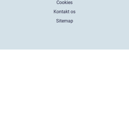
Cookies
Kontakt os
Sitemap