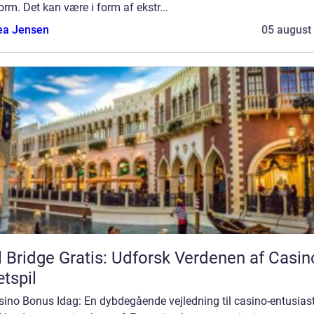
orm. Det kan være i form af ekstr...
ea Jensen
05 august
l Bridge Gratis: Udforsk Verdenen af Casin
tspil
sino Bonus Idag: En dybdegående vejledning til casino-entusias