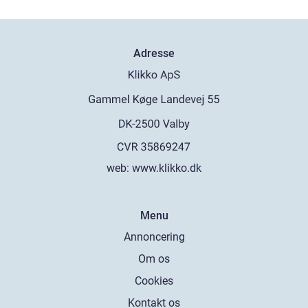
Adresse
web:
www.klikko.dk
Menu
Annoncering
Om os
Cookies
Kontakt os