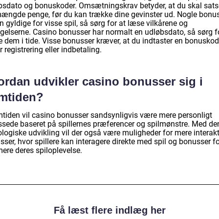
bsdato og bonuskoder. Omsætningskrav betyder, at du skal sats
mængde penge, før du kan trække dine gevinster ud. Nogle bonu
n gyldige for visse spil, så sørg for at læse vilkårene og
ngelserne. Casino bonusser har normalt en udløbsdato, så sørg f
e dem i tide. Visse bonusser kræver, at du indtaster en bonusko
 registrering eller indbetaling.
ordan udvikler casino bonusser sig i
emtiden?
emtiden vil casino bonusser sandsynligvis være mere personligt
assede baseret på spillernes præferencer og spilmønstre. Med de
logiske udvikling vil der også være muligheder for mere interakt
ser, hvor spillere kan interagere direkte med spil og bonusser fo
ere deres spiloplevelse.
Få læst flere indlæg her