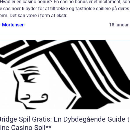
 Hvad er en casino bonus? En casino bonus er et incitament, so
e casinoer tilbyder for at tiltrække og fastholde spillere på deres
orm. Det kan være i form af ekstr...
r Mortensen
18 januar
Bridge Spil Gratis: En Dybdegående Guide ti
ine Casino Spil**