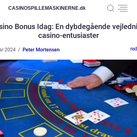
CASINOSPILLEMASKINERNE.
dk
asino Bonus Idag: En dybdegående vejlednin
casino-entusiaster
red
ar 2024
Peter Mortensen