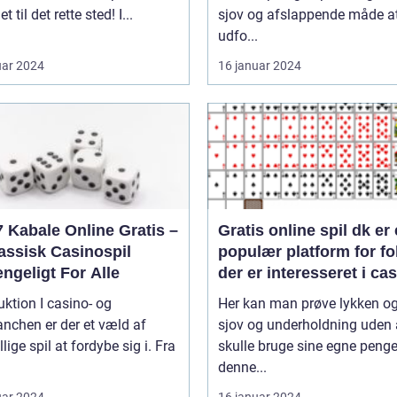
til det rette sted! I...
sjov og afslappende måde a
udfo...
uar 2024
16 januar 2024
7 Kabale Online Gratis –
Gratis online spil dk er
assisk Casinospil
populær platform for fo
ngeligt For Alle
der er interesseret i ca
spil
 I casino- og
Her kan man prøve lykken o
anchen er der et væld af
sjov og underholdning uden 
llige spil at fordybe sig i. Fra
skulle bruge sine egne penge.
denne...
uar 2024
16 januar 2024