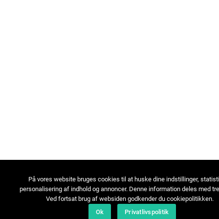
På vores website bruges cookies til at huske dine indstillinger, statist
personalisering af indhold og annoncer. Denne information deles med tre
Ved fortsat brug af websiden godkender du cookiepolitikken.
Ok
Privatlivspolitik