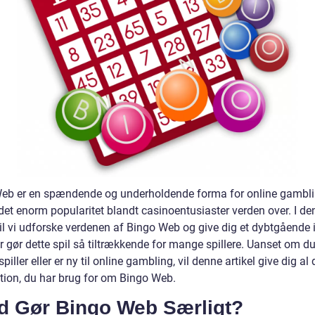
eb er en spændende og underholdende forma for online gambli
det enorm popularitet blandt casinoentusiaster verden over. I de
vil vi udforske verdenen af Bingo Web og give dig et dybtgående i
 gør dette spil så tiltrækkende for mange spillere. Uanset om du
spiller eller er ny til online gambling, vil denne artikel give dig al
tion, du har brug for om Bingo Web.
d Gør Bingo Web Særligt?