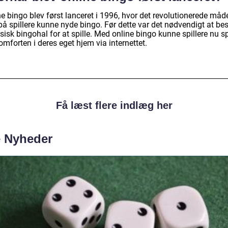
e bingo blev først lanceret i 1996, hvor det revolutionerede måd
på spillere kunne nyde bingo. Før dette var det nødvendigt at be
sisk bingohal for at spille. Med online bingo kunne spillere nu sp
omforten i deres eget hjem via internettet.
Få læst flere indlæg her
e Nyheder