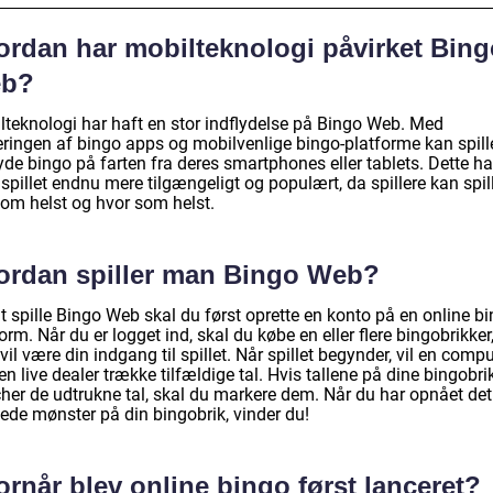
ordan har mobilteknologi påvirket Bing
b?
lteknologi har haft en stor indflydelse på Bingo Web. Med
eringen af bingo apps og mobilvenlige bingo-platforme kan spill
de bingo på farten fra deres smartphones eller tablets. Dette ha
 spillet endnu mere tilgængeligt og populært, da spillere kan spil
som helst og hvor som helst.
ordan spiller man Bingo Web?
t spille Bingo Web skal du først oprette en konto på en online b
orm. Når du er logget ind, skal du købe en eller flere bingobrikker
il være din indgang til spillet. Når spillet begynder, vil en compu
 en live dealer trække tilfældige tal. Hvis tallene på dine bingobri
her de udtrukne tal, skal du markere dem. Når du har opnået det
ede mønster på din bingobrik, vinder du!
rnår blev online bingo først lanceret?