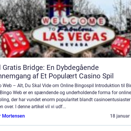
l Gratis Bridge: En Dybdegående
nemgang af Et Populært Casino Spil
 Web – Alt, Du Skal Vide om Online Bingospil Introduktion til B
Bingo Web er en spændende og underholdende forma for onlin
ing, der har vundet enorm popularitet blandt casinoentusiaster
n over. I denne artikel vil vi udf...
r Mortensen
18 januar