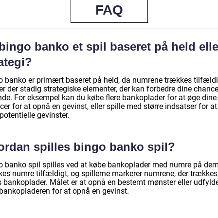
FAQ
bingo banko et spil baseret på held elle
ategi?
o banko er primært baseret på held, da numrene trækkes tilfældi
r der stadig strategiske elementer, der kan forbedre dine chance
inde. For eksempel kan du købe flere bankoplader for at øge dine
er for at opnå en gevinst, eller spille med større indsatser for a
potentielle gevinster.
ordan spilles bingo banko spil?
o banko spil spilles ved at købe bankoplader med numre på dem
kes numre tilfældigt, og spillerne markerer numrene, der trækkes
s bankoplader. Målet er at opnå en bestemt mønster eller udfyld
 bankopladeren for at opnå en gevinst.