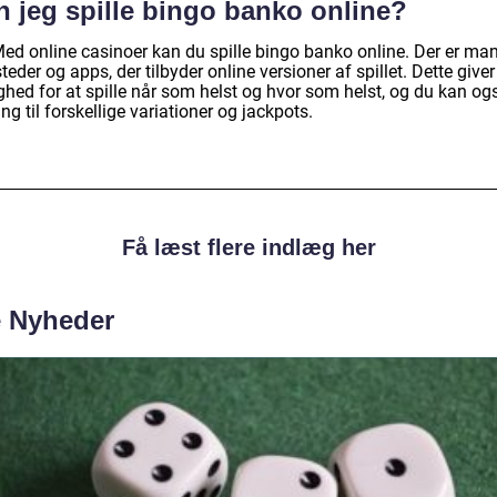
n jeg spille bingo banko online?
Med online casinoer kan du spille bingo banko online. Der er ma
eder og apps, der tilbyder online versioner af spillet. Dette giver
ghed for at spille når som helst og hvor som helst, og du kan og
g til forskellige variationer og jackpots.
Få læst flere indlæg her
e Nyheder