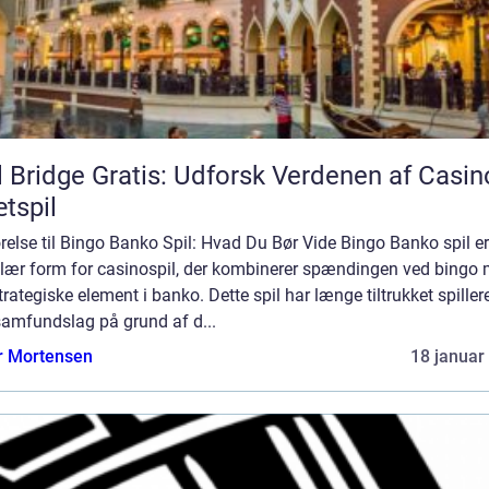
l Bridge Gratis: Udforsk Verdenen af Casin
tspil
relse til Bingo Banko Spil: Hvad Du Bør Vide Bingo Banko spil er
lær form for casinospil, der kombinerer spændingen ved bingo
trategiske element i banko. Dette spil har længe tiltrukket spiller
samfundslag på grund af d...
r Mortensen
18 januar