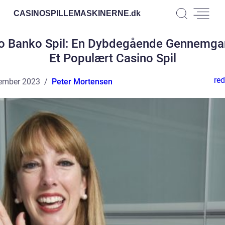
CASINOSPILLEMASKINERNE.
dk
o Banko Spil: En Dybdegående Gennemga
Et Populært Casino Spil
red
ember 2023
Peter Mortensen