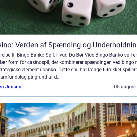
ino: Verden af Spænding og Underholdnin
relse til Bingo Banko Spil: Hvad Du Bør Vide Bingo Banko spil er
lær form for casinospil, der kombinerer spændingen ved bingo
trategiske element i banko. Dette spil har længe tiltrukket spiller
samfundslag på grund af d...
ea Jensen
05 august