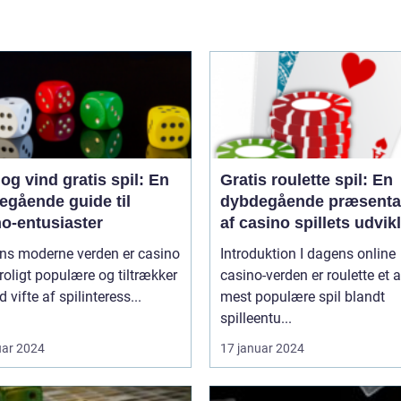
g vind gratis spil: En
Gratis roulette spil: En
egående guide til
dybdegående præsenta
no-entusiaster
af casino spillets udvik
og vigtigheden af at ke
ens moderne verden er casino
Introduktion I dagens online
til det
troligt populære og tiltrækker
casino-verden er roulette et 
d vifte af spilinteress...
mest populære spil blandt
spilleentu...
uar 2024
17 januar 2024