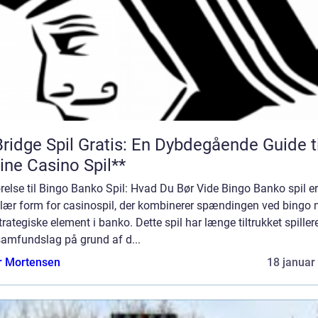
Bridge Spil Gratis: En Dybdegående Guide ti
ine Casino Spil**
relse til Bingo Banko Spil: Hvad Du Bør Vide Bingo Banko spil er
lær form for casinospil, der kombinerer spændingen ved bingo
trategiske element i banko. Dette spil har længe tiltrukket spiller
samfundslag på grund af d...
r Mortensen
18 januar