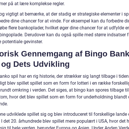
imer på at lære komplekse regler.
og vigtigt at bemærke, at der stadig er strategiske elementer i spil
bedre dine chancer for at vinde. For eksempel kan du forbedre d
øbe flere bankoplader, hvilket øger dine chancer for at udfylde en
 bingoplade. Derudover kan du også spille med større indsatser f
 potentiale gevinster.
torisk Gennemgang af Bingo Ban
 og Dets Udvikling
nko spil har en rig historie, der strækker sig langt tilbage i tiden
igt blev spillet spillet som en form for lotteri i en række forskelli
 rundt omkring i verden. Det siges, at bingo kan spores tilbage til
om, hvor det blev spillet som en form for underholdning blandt 
nde.
ne udviklede spillet sig og blev introduceret til forskellige lande
. I det 20. århundrede blev spillet mere populært i USA, hvor det h
 sig til hele verden, herunder Europa og Asien. Under Anden Verd