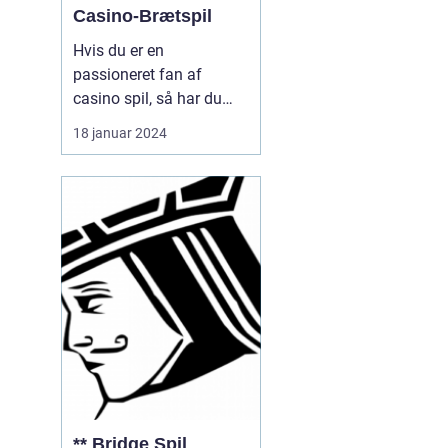
Casino-Brætspil
Hvis du er en
passioneret fan af
casino spil, så har du
nok hørt om eller måske
18 januar 2024
endda prøvet
traditionelle spil som
roulette, blackjack og
poker. Men har du
nogensinde udforsket
verdenen af brætspil?
Hvis ikke, så er spillet
"bridge" en fantastisk
mu...
** Bridge Spil