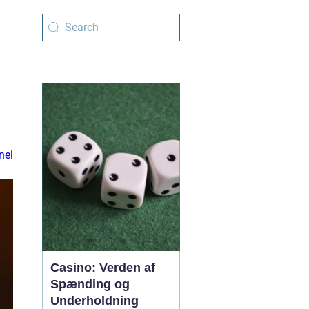
e
nel
Casino: Verden af
Spænding og
Underholdning