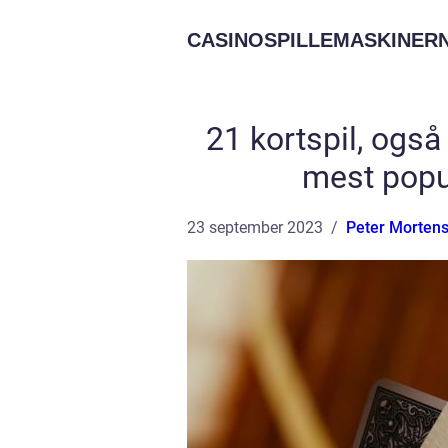
CASINOSPILLEMASKINERN
21 kortspil, også
mest popu
23 september 2023
Peter Morten