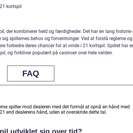
21 kortspil
il, der kombinerer held og færdigheder. Det har en lang historie
se sig spillernes behov og forventninger. Ved at forstå reglerne og
re forbedre deres chancer for at vinde i 21 kortspil. Spillet har e
spil, og forbliver populært på casinoer over hele verden.
FAQ
pillerne spiller mod dealeren med det formål at opnå en hånd med
 21 end dealerens hånd, uden at overskride dette tal.
il udviklet sig over tid?