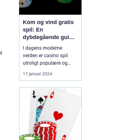
Kom og vind gratis
spil: En
dybdegående guide
til casino-
I dagens moderne
entusiaster
t
verden er casino spil
utroligt populære og
tiltrækker en bred vifte af
17 januar 2024
spilinteresserede
mennesker. Uanset om
du er en erfaren gambler
eller blot ny i
casinoverdenen, er det
altid rart at finde gode
tilbud og muligheder for
at spille...