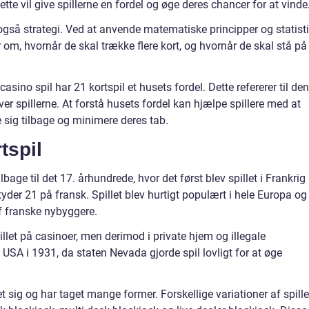
e vil give spillerne en fordel og øge deres chancer for at vinde
r også strategi. Ved at anvende matematiske principper og statist
 om, hvornår de skal trække flere kort, og hvornår de skal stå på
sino spil har 21 kortspil et husets fordel. Dette refererer til den
ver spillerne. At forstå husets fordel kan hjælpe spillere med at
e sig tilbage og minimere deres tab.
tspil
bage til det 17. århundrede, hvor det først blev spillet i Frankrig
tyder 21 på fransk. Spillet blev hurtigt populært i hele Europa og
af franske nybyggere.
illet på casinoer, men derimod i private hjem og illegale
t i USA i 1931, da staten Nevada gjorde spil lovligt for at øge
et sig og har taget mange former. Forskellige variationer af spille