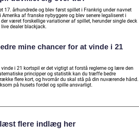
det 17. århundrede og blev først spillet i Frankrig under navnet
t i Amerika af franske nybyggere og blev senere legaliseret i
r været forskellige variationer af spillet, herunder single deck
live dealer blackjack.
edre mine chancer for at vinde i 21
vinde i 21 kortspil er det vigtigt at forstå reglerne og lære den
atematiske principper og statistik kan du træffe bedre
trække flere kort, og hvornår du skal stå på din nuværende hånd.
ksom på husets fordel og spille ansvarligt.
læst flere indlæg her