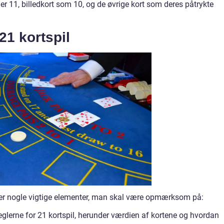
er 11, billedkort som 10, og de øvrige kort som deres påtrykte
21 kortspil
r der nogle vigtige elementer, man skal være opmærksom på:
 reglerne for 21 kortspil, herunder værdien af kortene og hvordan