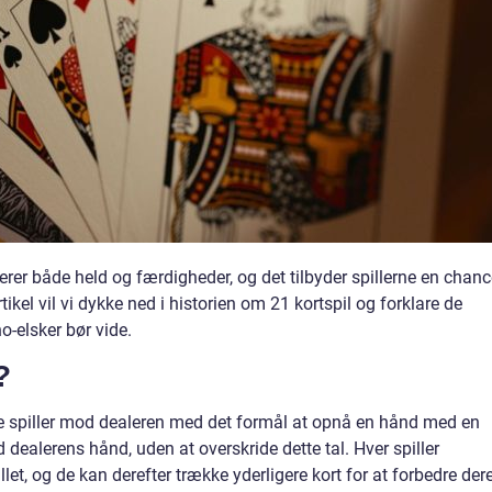
rer både held og færdigheder, og det tilbyder spillerne en chanc
rtikel vil vi dykke ned i historien om 21 kortspil og forklare de
o-elsker bør vide.
?
lerne spiller mod dealeren med det formål at opnå en hånd med en
 dealerens hånd, uden at overskride dette tal. Hver spiller
let, og de kan derefter trække yderligere kort for at forbedre der