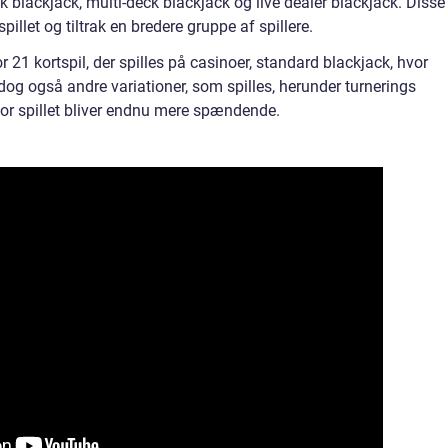
k blackjack, multi-deck blackjack og live dealer blackjack. Disse
spillet og tiltrak en bredere gruppe af spillere.
 21 kortspil, der spilles på casinoer, standard blackjack, hvor
 dog også andre variationer, som spilles, herunder turnerings
vor spillet bliver endnu mere spændende.