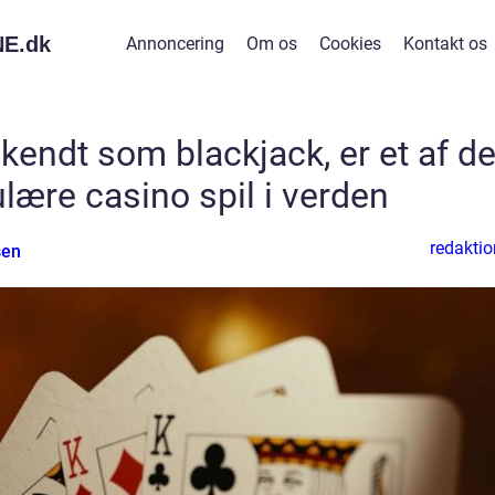
E.
dk
Annoncering
Om os
Cookies
Kontakt os
 kendt som blackjack, er et af d
lære casino spil i verden
redaktio
sen