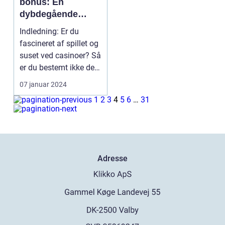
bonus: En
dybdegående
guide til
Indledning: Er du
casinoentusiaster
fascineret af spillet og
suset ved casinoer? Så
er du bestemt ikke den
eneste. Cas...
07 januar 2024
1
2
3
4
5
6
…
31
Adresse