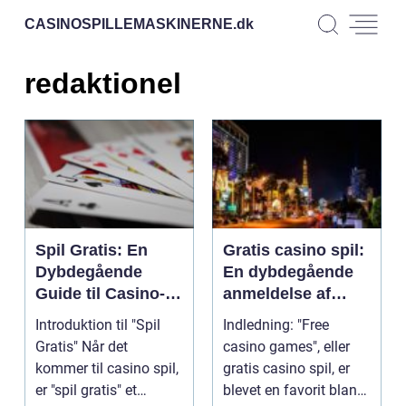
CASINOSPILLEMASKINERNE.
dk
redaktionel
Spil Gratis: En
Gratis casino spil:
Dybdegående
En dybdegående
Guide til Casino-
anmeldelse af
og
deres betydning
Introduktion til "Spil
Indledning: "Free
Spilinteresserede
og udvikling over
Gratis" Når det
casino games", eller
tid
kommer til casino spil,
gratis casino spil, er
er "spil gratis" et
blevet en favorit blandt